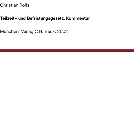
Christian Rolfs
Teilzeit- und Befristungsgesetz, Kommentar
München: Verlag C.H. Beck, 2002
Nach 
Erstellt am: 19. Januar 2017 zuletzt geändert am: 26. Mai 2026
Rechtswissenschaftliche Fakultät
Zur Startseite
Fakultät
Studium