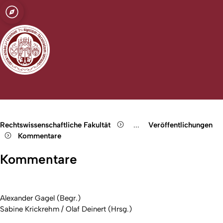
t zu Köln
nd Europäisches
Open quicklink menu
Suche öffnen
Sprachauswahl öffnen
Menü schließen
Menü öffnen
Rechtswissenschaftliche Fakultät
...
Veröffentlichungen
Show remaining breadcru
Kommentare
Kommentare
Alexander Gagel (Begr.)
Sabine Krickrehm / Olaf Deinert (Hrsg.)